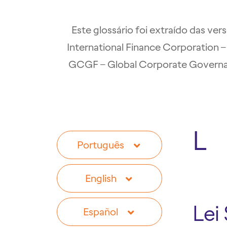
Este glossário foi extraído das ve
International Finance Corporatio
GCGF – Global Corporate Governanc
L
Português
English
A
Lei
Español
A
B