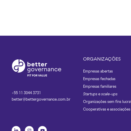
V
T
S
V
T
V
ORGANIZAÇÕES
Empresas abertas
W
Empresas fechadas
Empresas familiares
+55 11 3044 3731
Startups
e
scale-ups
better@bettergovernance.com.br
Organizações sem fins lucra
Cooperativas e associações