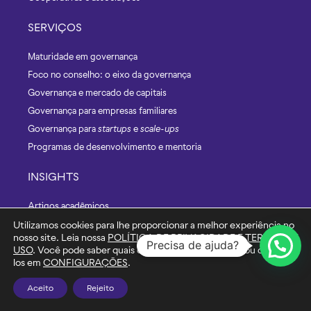
SERVIÇOS
Maturidade em governança
Foco no conselho: o eixo da governança
Governança e mercado de capitais
Governança para empresas familiares
Governança para
startups
e
scale-ups
Programas de desenvolvimento e mentoria
INSIGHTS
Artigos acadêmicos
Artigos na mídia
Utilizamos cookies para lhe proporcionar a melhor experiência no
nosso site. Leia nossa
POLÍTICA DE PRIVACIDADE E TERMOS DE
Livros
Precisa de ajuda?
USO
. Você pode saber quais cookies estamos usando ou desativá-
Palestras e painéis
los em
CONFIGURAÇÕES
.
Pesquisas
Aceito
Rejeito
Governança corporativa