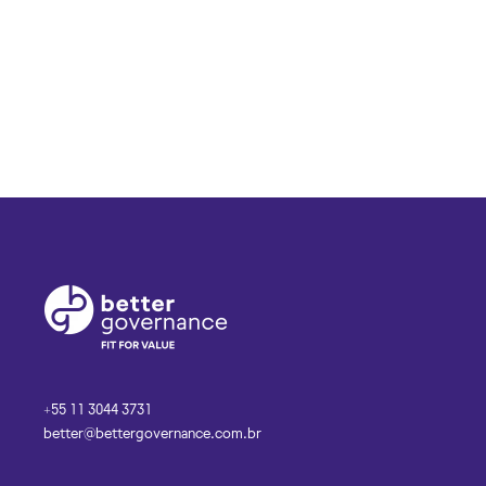
+55 11 3044 3731
better@bettergovernance.com.br