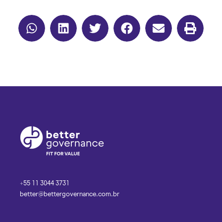
+55 11 3044 3731
better@bettergovernance.com.br