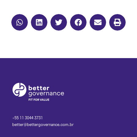
+55 11 3044 3731
better@bettergovernance.com.br